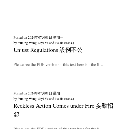
Posted on
2024年07月01日 星期一
by
Yuning Wang, Siyi Ye and Jia Jia (trans.)
Unjust Regulations 設例不公
Please see the PDF version of this text here for the li…
Posted on
2024年07月01日 星期一
by
Yuning Wang, Siyi Ye and Jia Jia (trans.)
Reckless Action Comes under Fire 妄動招
怨
Please see the PDF version of this text here for the li…