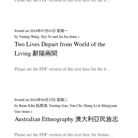
Posted on
2024年07月01日 星期一
by
Yuning Wang, Siyi Ye and Jia Jia (trans.)
Two Lives Depart from World of the
Living 辭陽兩聞
Please see the PDF version of this text here for the li…
Posted on
2024年06月25日 星期二
by
Ruan Xihu 阮西湖, Xueting Gao, Yan Chi, Shang Li & Mengyuan
Gao (trans.)
Australian Ethnography 澳大利亞民族志
Please see the PDF version of this text here for footno…