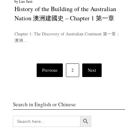
by
Luo Jiezi
History of the Building of the Australian
Nation 澳洲建國史 – Chapter 1 第一章
Chapter 1: The Discovery of Australian Continent 第一章：
澳洲…
文
Previous
2
Next
章
導
航
Search in English or Chinese
搜索按鈕
SEARCH
FOR: