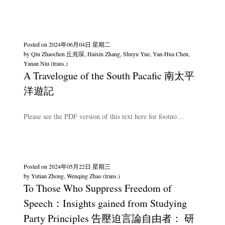
Posted on
2024年06月04日 星期二
by
Qiu Zhaochen 丘兆琛, Haixin Zhang, Shuyu Yue, Yan-Hua Chen,
Yanan Niu (trans.)
A Travelogue of the South Pacafic 南太平
洋遊記
Please see the PDF version of this text here for footno…
Posted on
2024年05月22日 星期三
by
Yutian Zhong, Wenqing Zhao (trans.)
To Those Who Suppress Freedom of
Speech：Insights gained from Studying
Party Principles 告壓迫言論自由者： 研