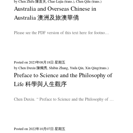
by
Chen Zhifu 陳直夫, Chao Lujia (trans.), Chen Qilu (trans.)
Australia and Overseas Chinese in
Australia 澳洲及旅澳華僑
Please see the PDF version of this text here for footno…
Posted on
2023年08月18日 星期五
by
Chen Duxiu 陳獨秀, Shibin Zhang, Yuda Qin, Xin Qing(trans.)
Preface to Science and the Philosophy of
Life 科學與人生觀序
Chen Duxiu. “ Preface to Science and the Philosophy of …
Posted on
2022年10月07日 星期五