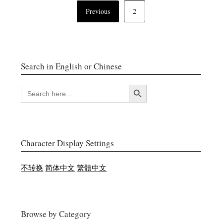
文
Previous
2
章
导
航
Search in English or Chinese
搜索按钮
SEARCH
FOR:
Character Display Settings
不转换
简体中文
繁體中文
Browse by Category