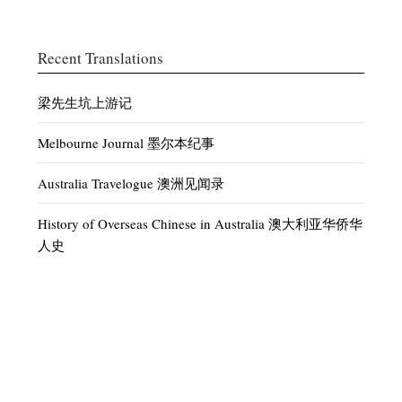
Recent Translations
梁先生坑上游记
Melbourne Journal 墨尔本纪事
Australia Travelogue 澳洲见闻录
History of Overseas Chinese in Australia 澳大利亚华侨华
人史
Discussion of Current Affairs – White Australia 时论