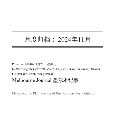
月度归档：
2024年11月
Posted on
2024年11月27日 星期三
by
Weizhang Zheng郑伟章, Zhenyi Li (trans), Xiao Sun (trans), Xiaofan
Liu (trans) & Peihui Wang (trans)
Melbourne Journal 墨尔本纪事
Please see the PDF version of this text here for footno…